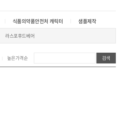
식품의약품안전처 캐릭터
샘플제작
라스포후드베어
높은가격순
검색