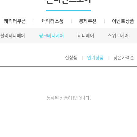
캐릭터쿠션
캐릭터소품
봉제쿠션
이벤트상품
러블리테디베어
핑크테디베어
테디베어
스위트베어
신상품
인기상품
낮은가격순
등록된 상품이 없습니다.